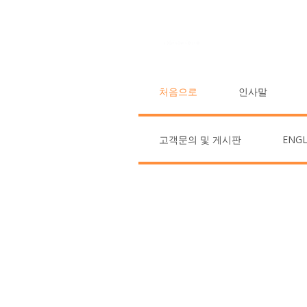
처음으로
인사말
We 
고객문의 및 게시판
ENGL
Real Vege
GMO-free organic produc
for healthy living and nut
with cross-country delive