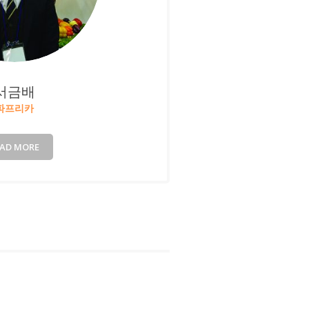
서금배
파프리카
EAD MORE