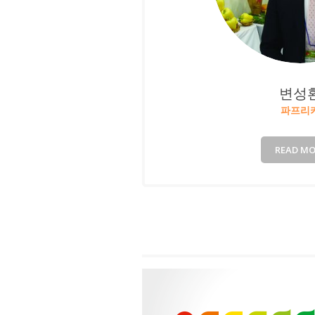
변성
파프리
READ MO