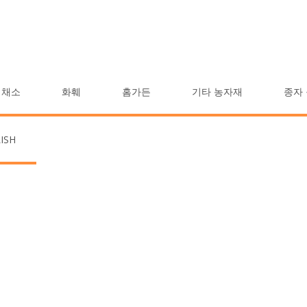
채소
화훼
홈가든
기타 농자재
종자
Grow
ISH
tables
ts
rition
ry.