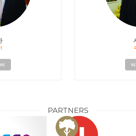
환
카
RE
R
PARTNERS